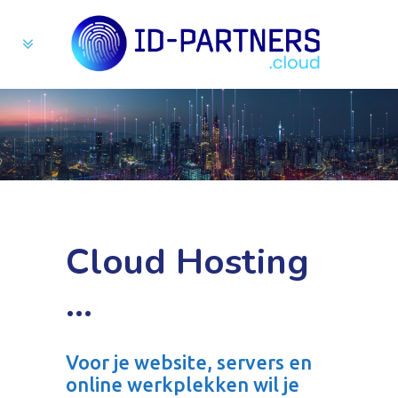
Cloud Hosting
…
Voor je website, servers en
online werkplekken wil je