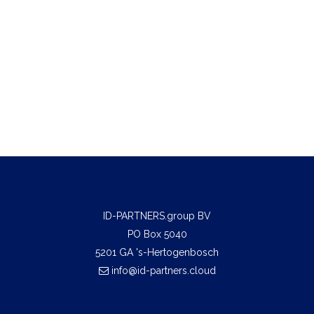
ID-PARTNERS.group BV
PO Box 5040
5201 GA 's-Hertogenbosch
info@id-partners.cloud